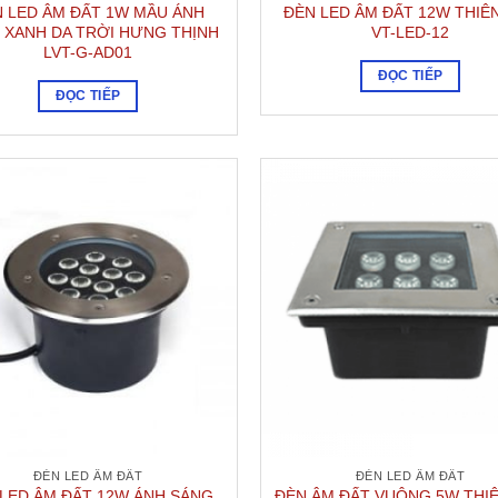
 LED ÂM ĐẤT 1W MẦU ÁNH
ĐÈN LED ÂM ĐẤT 12W THIÊ
 XANH DA TRỜI HƯNG THỊNH
VT-LED-12
LVT-G-AD01
ĐỌC TIẾP
ĐỌC TIẾP
ĐÈN LED ÂM ĐẤT
ĐÈN LED ÂM ĐẤT
LED ÂM ĐẤT 12W ÁNH SÁNG
ĐÈN ÂM ĐẤT VUÔNG 5W THI