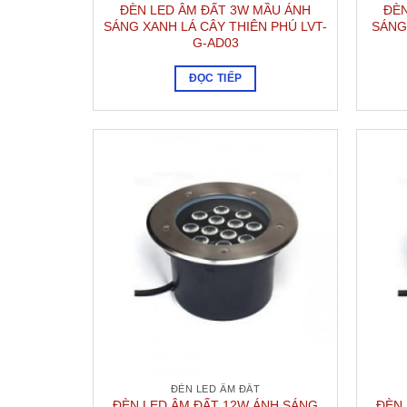
ĐÈN LED ÂM ĐẤT 3W MẦU ÁNH
ĐÈN
SÁNG XANH LÁ CÂY THIÊN PHÚ LVT-
SÁNG
G-AD03
ĐỌC TIẾP
ĐÈN LED ÂM ĐẤT
ĐÈN LED ÂM ĐẤT 12W ÁNH SÁNG
ĐÈN 