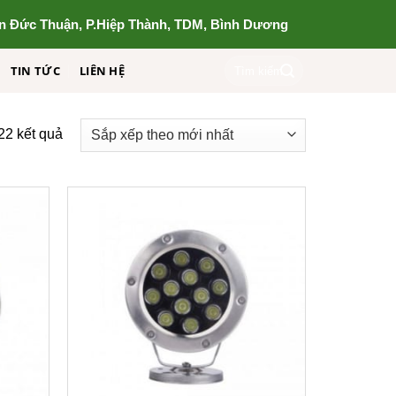
n Đức Thuận, P.Hiệp Thành, TDM, Bình Dương
Tìm
TIN TỨC
LIÊN HỆ
kiếm:
22 kết quả