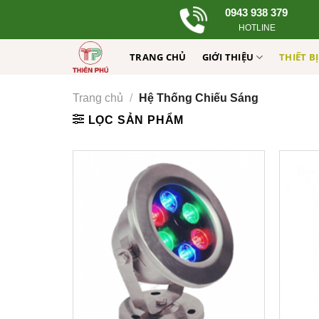
Skip
0943 938 379
to
HOTLINE
content
TRANG CHỦ
GIỚI THIỆU
THIẾT B
Trang chủ
/
Hệ Thống Chiếu Sáng
LỌC SẢN PHẨM