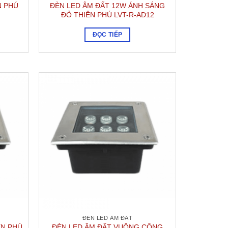
N PHÚ
ĐÈN LED ÂM ĐẤT 12W ÁNH SÁNG
ĐỎ THIÊN PHÚ LVT-R-AD12
ĐỌC TIẾP
ĐÈN LED ÂM ĐẤT
ÊN PHÚ
ĐÈN LED ÂM ĐẤT VUÔNG CÔNG