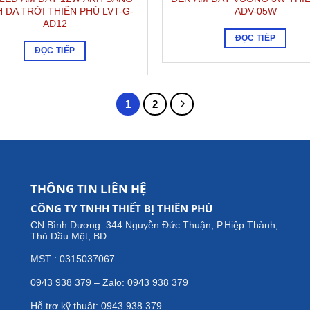
 DA TRỜI THIÊN PHÚ LVT-G-
ADV-05W
AD12
ĐỌC TIẾP
ĐỌC TIẾP
1
2
THÔNG TIN LIÊN HỆ
CÔNG TY TNHH THIẾT BỊ THIÊN PHÚ
CN Bình Dương: 344 Nguyễn Đức Thuận, P.Hiệp Thành,
Thủ Dầu Một, BD
MST : 0315037067
0943 938 379 – Zalo: 0943 938 379
Hỗ trợ kỹ thuật: 0943 938 379