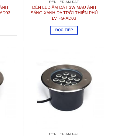
ĐÈN LED ÂM ĐẤT
 ÁNH
ĐÈN LED ÂM ĐẤT 3W MẦU ÁNH
-AD03
SÁNG XANH DA TRỜI THIÊN PHÚ
LVT-G-AD03
ĐỌC TIẾP
ĐÈN LED ÂM ĐẤT