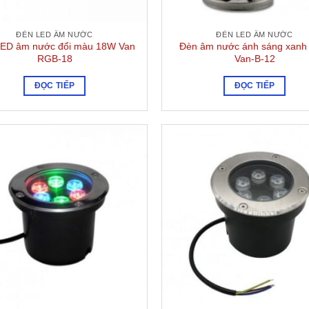
ĐÈN LED ÂM NƯỚC
ĐÈN LED ÂM NƯỚC
ED âm nước đổi màu 18W Van
Đèn âm nước ánh sáng xanh
RGB-18
Van-B-12
ĐỌC TIẾP
ĐỌC TIẾP