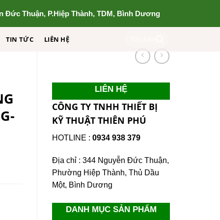
n Đức Thuận, P.Hiệp Thành, TDM, Bình Dương
Tìm
TIN TỨC
LIÊN HỆ
kiếm:
LIÊN HỆ
NG
CÔNG TY TNHH THIẾT BỊ
G-
KỸ THUẬT THIÊN PHÚ
HOTLINE :
0934 938 379
Địa chỉ : 344 Nguyễn Đức Thuận,
Phường Hiệp Thành, Thủ Dầu
Một, Bình Dương
DANH MỤC SẢN PHẨM