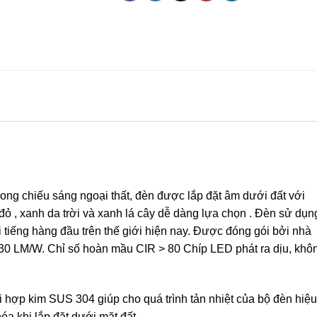
ong chiếu sáng ngoại thất, đèn được lắp đặt âm dưới đất với
 đỏ , xanh da trời và xanh lá cây dễ dàng lựa chọn . Đèn sử dụn
i tiếng hàng đầu trên thế giới hiện nay. Được đóng gói bởi nhà
130 LM/W. Chỉ số hoàn mầu CIR > 80 Chíp LED phát ra dịu, khô
hợp kim SUS 304 giúp cho quá trình tản nhiệt của bộ đèn hiệu
óa khi lắp đặt dưới mặt đất.