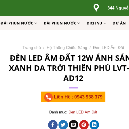
344 Nguyễ
Ị ĐÀI PHUN NƯỚC
ĐÀI PHUN NƯỚC
DỊCH VỤ
DỰ ÁN
Trang chủ
/
Hệ Thống Chiếu Sáng
/
Đèn LED Âm Đất
ĐÈN LED ÂM ĐẤT 12W ÁNH SÁ
XANH DA TRỜI THIÊN PHÚ LVT-
AD12
Liên Hệ : 0943 938 379
Danh mục:
Đèn LED Âm Đất