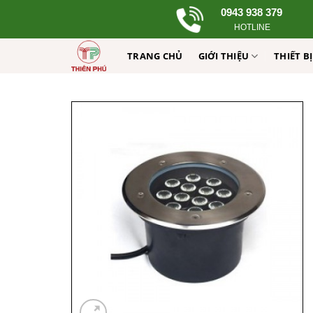
Skip
0943 938 379
to
HOTLINE
content
TRANG CHỦ
GIỚI THIỆU
THIẾT B