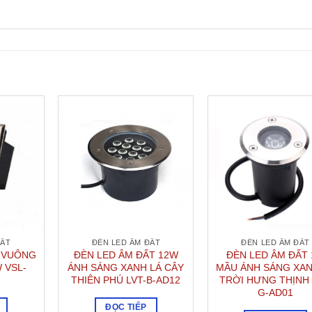
ĐẤT
ĐÈN LED ÂM ĐẤT
ĐÈN LED ÂM ĐẤT
T VUÔNG
ĐÈN LED ÂM ĐẤT 12W
ĐÈN LED ÂM ĐẤT
 VSL-
ÁNH SÁNG XANH LÁ CÂY
MẦU ÁNH SÁNG XAN
THIÊN PHÚ LVT-B-AD12
TRỜI HƯNG THỊNH 
G-AD01
ĐỌC TIẾP