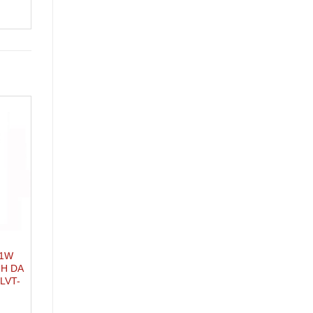
ĐÈN LED ÂM ĐẤT
ĐÈN LED ÂM ĐẤT
 1W
ĐÈN LED ÂM ĐẤT 3W
ĐÈN LED ÂM ĐẤT 12
H DA
MẦU ÁNH SÁNG XANH DA
ÁNH SÁNG ĐỎ THIÊ
LVT-
TRỜI THIÊN PHÚ LVT-G-
PHÚ LVT-R-AD12
AD03
ĐỌC TIẾP