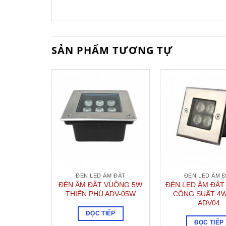
SẢN PHẨM TƯƠNG TỰ
ĐÈN LED ÂM ĐẤT
ĐÈN LED ÂM 
ĐÈN ÂM ĐẤT VUÔNG 5W
ĐÈN LED ÂM ĐẤ
THIÊN PHÚ ADV-05W
CÔNG SUẤT 4W
ADV04
ĐỌC TIẾP
ĐỌC TIẾP