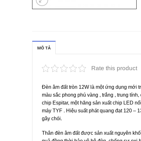
MÔ TẢ
Rate this product
Đèn âm đất tròn 12W là một ứng dụng mới tr
màu sắc phong phú vàng , trắng , trung tính,
chip Espitar, một hãng sản xuất chip LED nổ
máy TYF . Hiệu suất phát quang đạt 120 – 
gây chói.
Thân đèn âm đất được sản xuất nguyên khối 
quả đồng thời bảo vệ bộ đèn, chống sự oxi h