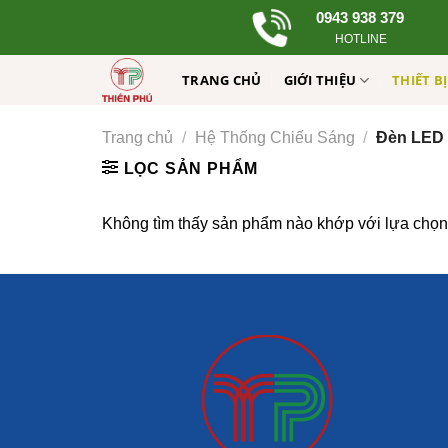
Skip
0943 938 379
to
HOTLINE
content
TRANG CHỦ
GIỚI THIỆU
THIẾT B
Trang chủ
/
Hệ Thống Chiếu Sáng
/
Đèn LED
LỌC SẢN PHẨM
Không tìm thấy sản phẩm nào khớp với lựa chọn