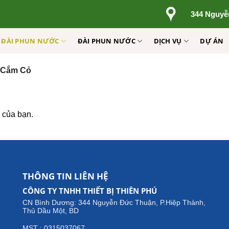
344 Nguyễ
Ị ĐÀI PHUN NƯỚC
ĐÀI PHUN NƯỚC
DỊCH VỤ
DỰ ÁN
 Cắm Cỏ
 của bạn.
THÔNG TIN LIÊN HỆ
CÔNG TY TNHH THIẾT BỊ THIÊN PHÚ
CN Bình Dương: 344 Nguyễn Đức Thuận, P.Hiệp Thành,
Thủ Dầu Một, BD
MST : 0315037067