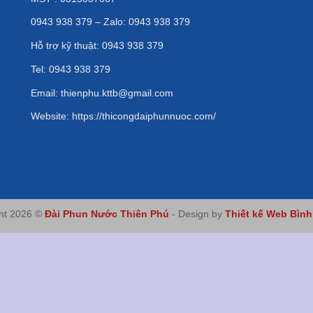
0943 938 379 – Zalo: 0943 938 379
Hỗ trợ kỹ thuật: 0943 938 379
Tel: 0943 938 379
Email: thienphu.kttb@gmail.com
Website: https://thicongdaiphunnuoc.com/
ht 2026 ©
Đài Phun Nước Thiên Phú
- Design by
Thiết kế Web Bìn