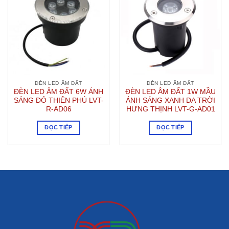
ĐÈN LED ÂM ĐẤT
ĐÈN LED ÂM ĐẤT
ĐÈN LED ÂM ĐẤT 6W ÁNH
ĐÈN LED ÂM ĐẤT 1W MẦU
SÁNG ĐỎ THIÊN PHÚ LVT-
ÁNH SÁNG XANH DA TRỜI
R-AD06
HƯNG THỊNH LVT-G-AD01
ĐỌC TIẾP
ĐỌC TIẾP