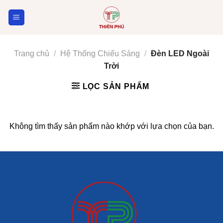
Skip
to
content
Trang chủ
/
Hệ Thống Chiếu Sáng
/
Đèn LED Ngoài
Trời
LỌC SẢN PHẨM
Không tìm thấy sản phẩm nào khớp với lựa chọn của bạn.