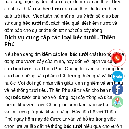
bảo rằng mọi cây đều nhận được đủ nước cần thiết. Điều
chỉnh cách lắp đặt
béc tưới
nếu cần thiết để tối ưu hiệu
quả tưới tiêu. Việc tuân thủ những lưu ý trên sẽ giúp bạn
sử dụng
béc tưới
một cách hiệu quả, tiết kiệm nước và
đảm bảo cho sự phát triển tốt nhất của cây trồng.
Dịch vụ cung cấp các loại béc tưới - Thiên
Phú
Nếu bạn đang tìm kiếm các loại
béc tưới
chất lượng và đa
dạng cho vườn cây của mình, hãy đến với dịch vụ cung
cấp
béc tưới
của Thiên Phú. Chúng tôi cam kết mang đến
cho bạn những sản phẩm chất lượng, hiệu quả và tiết kiệm
nước. Với đội ngũ nhân viên giàu kinh nghiệm và am hiểu
về hệ thống tưới tiêu, Thiên Phú sẽ tư vấn cho bạn những
loại
béc tưới
phù hợp với từng loại cây trồng và kích
thước khu vực tưới. Chúng tôi luôn đảm bảo sự hài lòng
và tin tưởng từ phía khách hàng. Hãy liên hệ với Thiên
Phú ngay hôm nay để được tư vấn và hỗ trợ trong việc
chọn lựa và lắp đặt hệ thống
béc tưới
hiệu quả cho vườn