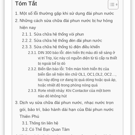
Tóm Tắt
Một số lỗi thường gặp khi sử dụng đài phun nước
Những cách sửa chữa đài phun nước bị hư hỏng
hiện nay
1. Sửa chữa hệ thống vòi phun
2. Sửa chữa hệ thống đèn đài phun nước
3. Sửa chữa hệ thống tủ điện điều khiển
DIN 300 báo lỗi: đèn hiển thị màu đỏ sẽ sáng ở
vị trí Trip, lúc này có nguồn điện từ tủ cấp ra thiết
bị ngoài bể bị dò
Biến tần báo lỗi: Trên màn hình hiển thị của
biến tần sẽ hiện lên chữ OL1, OC1,OL2, OC2…,
lúc này động cơ đang bị quá dòng hoặc quá áp,
hoặc nhiệt độ trong phòng nóng quá
Rơle nhiệt nhảy: Khi Contactor của một bơm
nào đó không hút
Dịch vụ sửa chữa đài phun nước, nhạc nước trọn
gói, bảo trì, bảo hành dài hạn của Đài phun nước
Thiên Phú
Thông tin liên hệ
Có Thể Bạn Quan Tâm