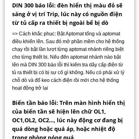
DIN 300 báo lỗi: đèn hiển thị màu đỏ sẽ
sáng ở vị trí Trip, lúc này có nguồn điện
từ tủ cấp ra thiết bị ngoài bể bị dò
=> Cách khắc phục: Bật Aptomat tổng và aptomat
điều khiển lên. Sau đó mở phần mềm cho hệ thống
chạy rồi bật lần lượt từng aptomat nhánh riêng biệt
cho từng thiết bị. Nếu đến aptomat nhánh nào bật
lên mà DIN 300 báo lỗi thì kiểm tra dây cấp điện từ
tủ ra thiết bị có bị sự cố gì không. Nếu có phải xử lý
chỗ dò và đổ keo cách điện rồi mới cho hệ thống
hoạt động trở lại
Biến tần báo lỗi: Trên màn hình hiển thị
của biến tần sẽ hiện lên chữ OL1,
OC1,OL2, OC2…, lúc này động cơ đang bị
quá dòng hoặc quá áp, hoặc nhiệt độ
trong phòng nóng quá