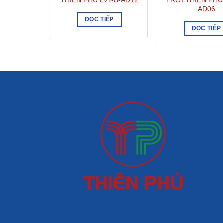
THIÊN PHÚ LVT-B-AD12
TRỜI THIÊN PHÚ
AD06
ĐỌC TIẾP
ĐỌC TIẾP