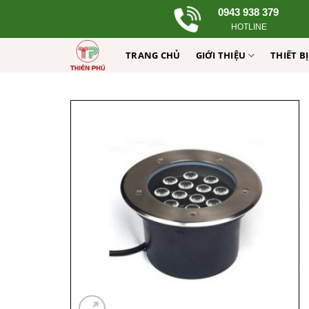
Skip
0943 938 379
to
HOTLINE
content
TRANG CHỦ
GIỚI THIỆU
THIẾT B