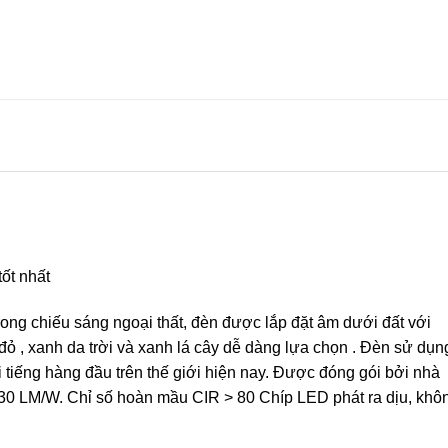
ốt nhất
ong chiếu sáng ngoại thất, đèn được lắp đặt âm dưới đất với
 đỏ , xanh da trời và xanh lá cây dễ dàng lựa chọn . Đèn sử dụn
i tiếng hàng đầu trên thế giới hiện nay. Được đóng gói bởi nhà
130 LM/W. Chỉ số hoàn mầu CIR > 80 Chíp LED phát ra dịu, khô