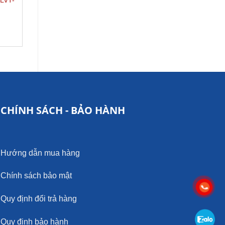
LVT-
THIÊN PHÚ LVT-B-AD06
TRỜI THIÊN PHÚ LVT-
AD03
ĐỌC TIẾP
ĐỌC TIẾP
CHÍNH SÁCH - BẢO HÀNH
Hướng dẫn mua hàng
Chính sách bảo mật
Quy định đổi trả hàng
Quy định bảo hành