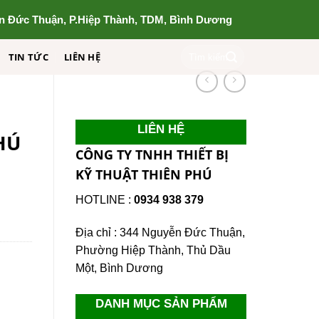
n Đức Thuận, P.Hiệp Thành, TDM, Bình Dương
Tìm
TIN TỨC
LIÊN HỆ
kiếm:
LIÊN HỆ
HÚ
CÔNG TY TNHH THIẾT BỊ
KỸ THUẬT THIÊN PHÚ
HOTLINE :
0934 938 379
Địa chỉ : 344 Nguyễn Đức Thuận,
Phường Hiệp Thành, Thủ Dầu
Một, Bình Dương
DANH MỤC SẢN PHẨM