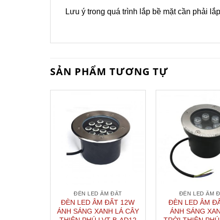
Lưu ý trong quá trình lắp bề mặt cần phải lắ
SẢN PHẨM TƯƠNG TỰ
ĐÈN LED ÂM ĐẤT
ĐÈN LED ÂM 
ĐÈN LED ÂM ĐẤT 12W
ĐÈN LED ÂM Đ
ÁNH SÁNG XANH LÁ CÂY
ÁNH SÁNG XA