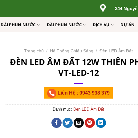
344 Nguyễ
Ị ĐÀI PHUN NƯỚC
ĐÀI PHUN NƯỚC
DỊCH VỤ
DỰ ÁN
Trang chủ
/
Hệ Thống Chiếu Sáng
/
Đèn LED Âm Đất
ĐÈN LED ÂM ĐẤT 12W THIÊN P
VT-LED-12
Liên Hệ : 0943 938 379
Danh mục:
Đèn LED Âm Đất