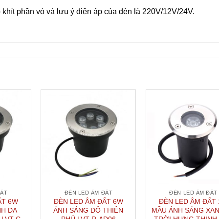
p khít phần vỏ và lưu ý điện áp của đèn là 220V/12V/24V.
ĐẤT
ĐÈN LED ÂM ĐẤT
ĐÈN LED ÂM ĐẤT
ẤT 6W
ĐÈN LED ÂM ĐẤT 6W
ĐÈN LED ÂM ĐẤT
NH DA
ÁNH SÁNG ĐỎ THIÊN
MẦU ÁNH SÁNG XAN