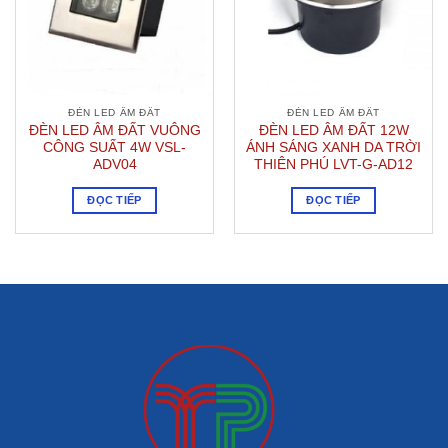
ĐÈN LED ÂM ĐẤT
ĐÈN LED ÂM ĐẤT
ĐÈN LED ÂM ĐẤT VUÔNG
ĐÈN LED ÂM ĐẤT 12W
CÔNG SUẤT 4W VSL-
ÁNH SÁNG XANH DA TRỜI
ADV04
THIÊN PHÚ LVT-G-AD12
ĐỌC TIẾP
ĐỌC TIẾP