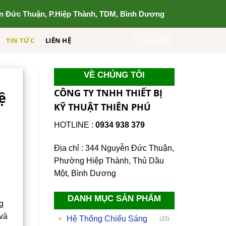
n Đức Thuận, P.Hiệp Thành, TDM, Bình Dương
Tìm
TIN TỨC
LIÊN HỆ
kiếm:
VỀ CHÚNG TÔI
CÔNG TY TNHH THIẾT BỊ
ệ
KỸ THUẬT THIÊN PHÚ
HOTLINE :
0934 938 379
Địa chỉ : 344 Nguyễn Đức Thuận,
Phường Hiệp Thành, Thủ Dầu
Một, Bình Dương
DANH MỤC SẢN PHẨM
g
 và
Hệ Thống Chiếu Sáng
(22)