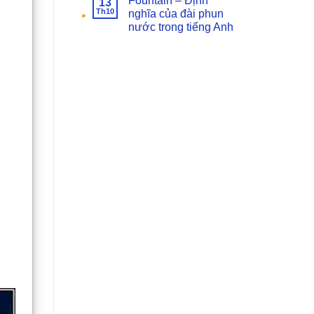
Fountain – Định
13
Th10
nghĩa của đài phun
nước trong tiếng Anh