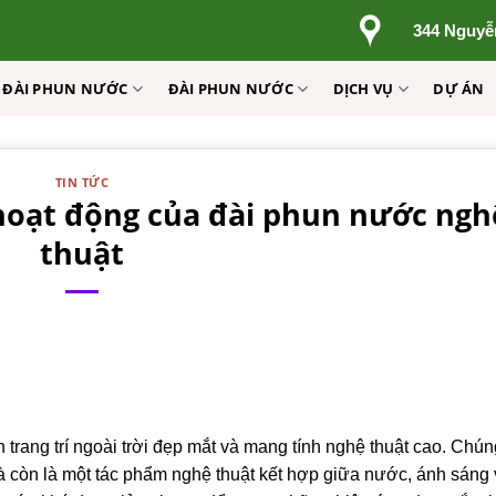
344 Nguyễ
Ị ĐÀI PHUN NƯỚC
ĐÀI PHUN NƯỚC
DỊCH VỤ
DỰ ÁN
TIN TỨC
 hoạt động của đài phun nước ngh
thuật
 trang trí ngoài trời đẹp mắt và mang tính nghệ thuật cao. Chún
 còn là một tác phẩm nghệ thuật kết hợp giữa nước, ánh sáng