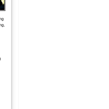
ung
ng,
n
g