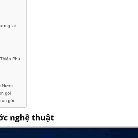
ương lai
– Thiên Phú
c Nước
ọn gói
trọn gói
ớc nghệ thuật