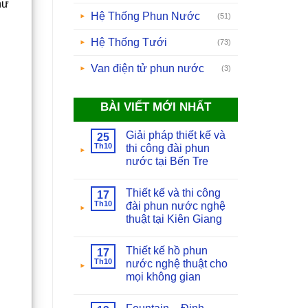
hư
Hệ Thống Phun Nước
(51)
Hệ Thống Tưới
(73)
Van điện tử phun nước
(3)
BÀI VIẾT MỚI NHẤT
Giải pháp thiết kế và
25
Th10
thi công đài phun
nước tại Bến Tre
Thiết kế và thi công
17
Th10
đài phun nước nghệ
thuật tại Kiên Giang
Thiết kế hồ phun
17
Th10
nước nghệ thuật cho
mọi không gian