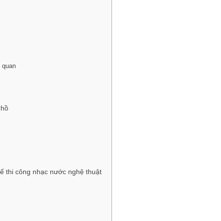
m quan
 hồ
kế thi công nhạc nước nghệ thuật