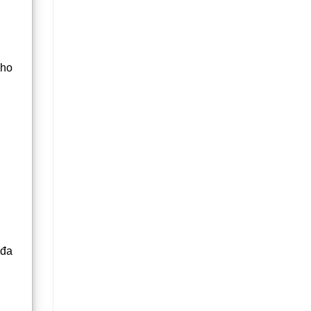
cho
 đa