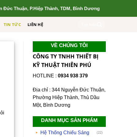
n Đức Thuận, P.Hiệp Thành, TDM, Bình Dương
Tìm
TIN TỨC
LIÊN HỆ
kiếm:
VỀ CHÚNG TÔI
CÔNG TY TNHH THIẾT BỊ
KỸ THUẬT THIÊN PHÚ
HOTLINE :
0934 938 379
Địa chỉ : 344 Nguyễn Đức Thuận,
Phường Hiệp Thành, Thủ Dầu
Một, Bình Dương
ỏi
DANH MỤC SẢN PHẨM
Hệ Thống Chiếu Sáng
(22)