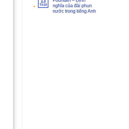
Fountain – Định
13
Th10
nghĩa của đài phun
nước trong tiếng Anh