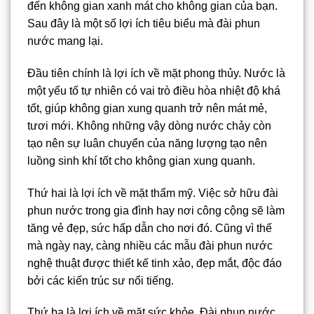
đến không gian xanh mát cho không gian của bạn.
Sau đây là một số lợi ích tiêu biểu mà đài phun
nước mang lại.
Đầu tiên chính là lợi ích về mặt phong thủy. Nước là
một yếu tố tự nhiên có vai trò điều hòa nhiệt độ khá
tốt, giúp không gian xung quanh trở nên mát mẻ,
tươi mới. Không những vậy dòng nước chảy còn
tạo nên sự luân chuyển của năng lượng tạo nên
luồng sinh khí tốt cho không gian xung quanh.
Thứ hai là lợi ích về mặt thẩm mỹ. Việc sở hữu đài
phun nước trong gia đình hay nơi công cộng sẽ làm
tăng vẻ đẹp, sức hấp dẫn cho nơi đó. Cũng vì thế
mà ngày nay, càng nhiều các mẫu đài phun nước
nghệ thuật được thiết kế tinh xảo, đẹp mắt, độc đáo
bởi các kiến trúc sư nổi tiếng.
Thứ ba là lợi ích về mặt sức khỏe. Đài phun nước