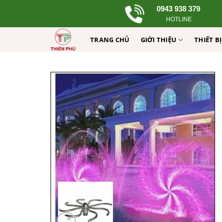
Skip
0943 938 379
to
HOTLINE
content
TRANG CHỦ
GIỚI THIỆU
THIẾT B