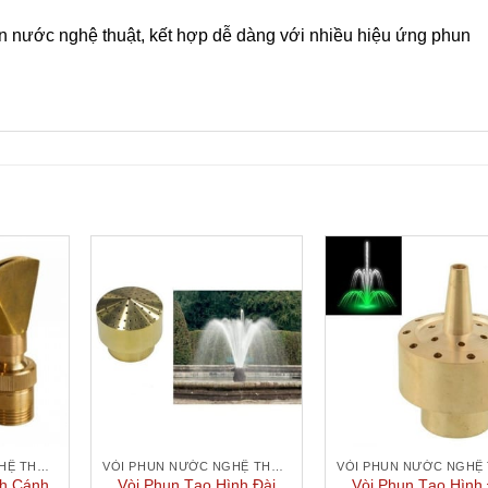
n nước nghệ thuật, kết hợp dễ dàng với nhiều hiệu ứng phun
VÒI PHUN NƯỚC NGHỆ THUẬT
VÒI PHUN NƯỚC NGHỆ THUẬT
nh Cánh
Vòi Phun Tạo Hình Đài
Vòi Phun Tạo Hình 