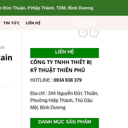
n Đức Thuận, P.Hiệp Thành, TDM, Bình Dương
Tìm
TIN TỨC
LIÊN HỆ
kiếm:
uật
LIÊN HỆ
tain
CÔNG TY TNHH THIẾT BỊ
KỸ THUẬT THIÊN PHÚ
HOTLINE :
0934 938 379
Địa chỉ : 344 Nguyễn Đức Thuận,
Phường Hiệp Thành, Thủ Dầu
Một, Bình Dương
DANH MỤC SẢN PHẨM