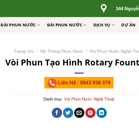
344 Nguyễ
Ị ĐÀI PHUN NƯỚC
ĐÀI PHUN NƯỚC
DỊCH VỤ
DỰ ÁN
Trang chủ
/
Hệ Thống Phun Nước
/
Vòi Phun Nước Nghệ Th
Vòi Phun Tạo Hình Rotary Foun
Liên Hệ : 0943 938 379
Danh mục:
Vòi Phun Nước Nghệ Thuật