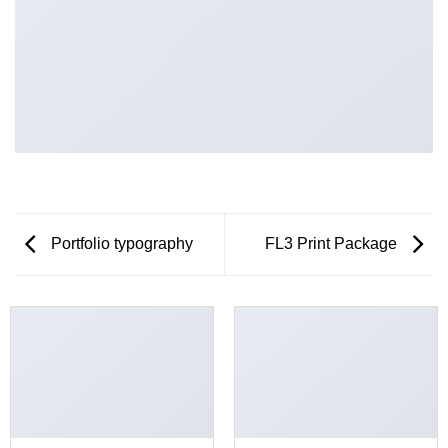
Portfolio typography
FL3 Print Package