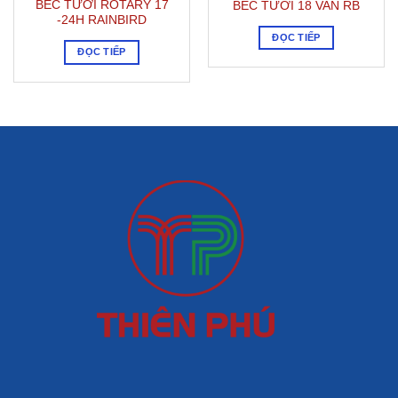
BÉC TƯỚI ROTARY 17
BÉC TƯỚI 18 VAN RB
-24H RAINBIRD
ĐỌC TIẾP
ĐỌC TIẾP