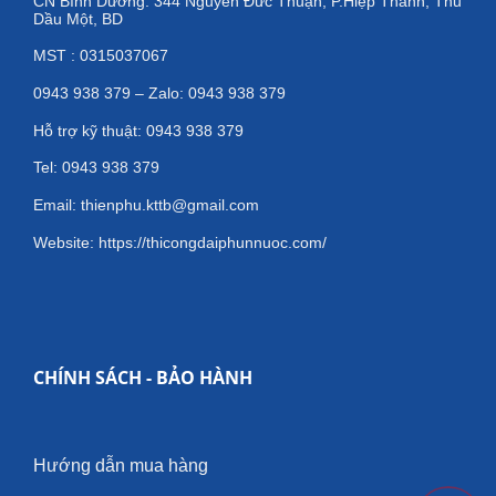
CN Bình Dương: 344 Nguyễn Đức Thuận, P.Hiệp Thành, Thủ
Dầu Một, BD
MST : 0315037067
0943 938 379 – Zalo: 0943 938 379
Hỗ trợ kỹ thuật: 0943 938 379
Tel: 0943 938 379
Email: thienphu.kttb@gmail.com
Website: https://thicongdaiphunnuoc.com/
CHÍNH SÁCH - BẢO HÀNH
Hướng dẫn mua hàng