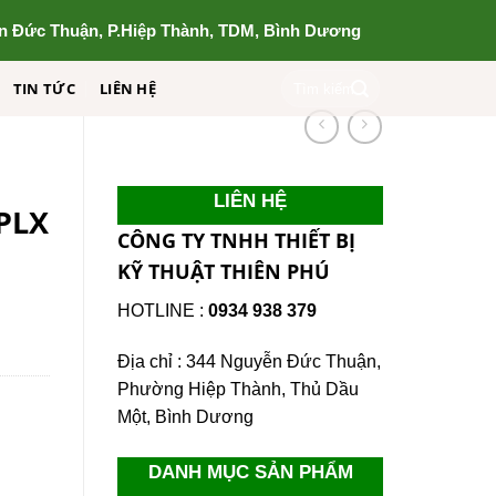
n Đức Thuận, P.Hiệp Thành, TDM, Bình Dương
Tìm
TIN TỨC
LIÊN HỆ
kiếm:
LIÊN HỆ
PLX
CÔNG TY TNHH THIẾT BỊ
KỸ THUẬT THIÊN PHÚ
HOTLINE :
0934 938 379
Địa chỉ : 344 Nguyễn Đức Thuận,
Phường Hiệp Thành, Thủ Dầu
Một, Bình Dương
DANH MỤC SẢN PHẨM