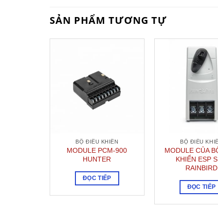
SẢN PHẨM TƯƠNG TỰ
BỘ ĐIỀU KHIỂN
BỘ ĐIỀU KHI
MODULE PCM-900
MODULE CỦA B
HUNTER
KHIỂN ESP 
RAINBIRD
ĐỌC TIẾP
ĐỌC TIẾP