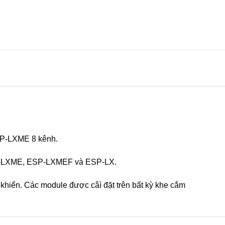
SP-LXME 8 kênh.
ESP-LXME, ESP-LXMEF và ESP-LX.
khiển. Các module được câì đặt trên bất kỳ khe cắm