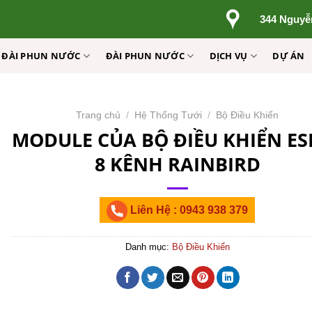
344 Nguyễ
Ị ĐÀI PHUN NƯỚC
ĐÀI PHUN NƯỚC
DỊCH VỤ
DỰ ÁN
Trang chủ
/
Hệ Thống Tưới
/
Bộ Điều Khiển
MODULE CỦA BỘ ĐIỀU KHIỂN ES
8 KÊNH RAINBIRD
Liên Hệ : 0943 938 379
Danh mục:
Bộ Điều Khiển