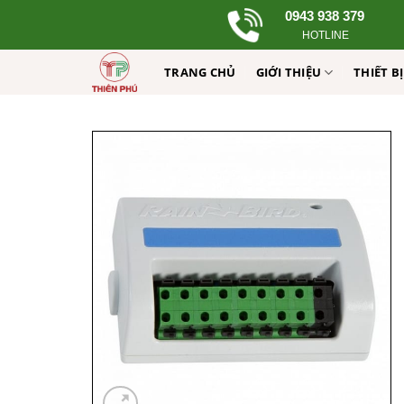
Skip
0943 938 379
to
HOTLINE
content
TRANG CHỦ
GIỚI THIỆU
THIẾT B